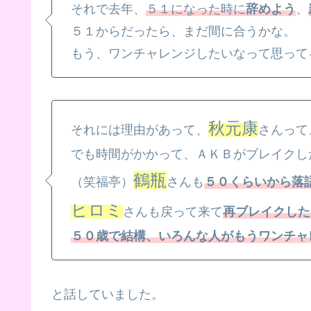
それで去年、
５１になった時に
辞めよう
、
５１からだったら、まだ間に合うかな。
もう、ワンチャレンジしたいなって思って
秋元康
それには理由があって、
さんって
でも時間がかかって、ＡＫＢがブレイクし
鶴瓶
（笑福亭）
さんも
５０くらいから落
ヒロミ
さんも戻って来て
再ブレイクした
５０歳で結構、いろんな人がもうワンチャ
と話していました。