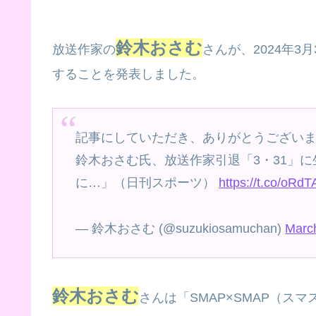
鈴木おさむ
放送作家の
さんが、2024年
することを発表しました。
記事にしていただき、ありがとうござい
鈴木おさむ氏、放送作家引退「3・31」に
に…」（日刊スポーツ）
https://t.co/oRd
— 鈴木おさむ (@suzukiosamuchan)
Marc
鈴木おさむ
さんは「SMAP×SMAP（ス