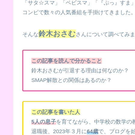
「サタ☆スマ」「ベビスマ」「『ぷっ』すま」「S
コンビで数々の人気番組を手掛けてきました
鈴木おさむ
そんな
さんについて調べてみ
この記事を読んで分かること
鈴木おさむが引退する理由は何なのか？
SMAP解散との関係はあるのか？
この記事を書いた人
5人の息子
を育てながら、中学校の数学の教
退職後、2023年３月に
64歳
で、ブログを始