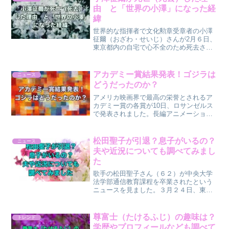
由 と「世界の小澤」になった経
緯
世界的な指揮者で文化勲章受章者の小澤
征爾（おざわ・せいじ）さんが2月６日、
東京都内の自宅で心不全のため死去され
ました。88歳だったということです。私
が初めて小澤征爾さんのことを知ったの
は、高校の音楽の授業の時でした。誰か
アカデミー賞結果発表！ゴジラは
ニュース
の代わりに急に指揮を...
どうだったのか？
アメリカ映画界で最高の栄誉とされるア
カデミー賞の各賞が10日、ロサンゼルス
で発表されました。長編アニメーション
賞に、宮崎駿監督の「君たちはどう生き
るか」が選ばれました。 日本の作品が長
編アニメーション賞を受賞したのは、
松田聖子が引退？息子がいるの？
ニュース
2003年に同じく宮崎...
夫や近況についても調べてみまし
た
歌手の松田聖子さん（６２）が中央大学
法学部通信教育課程を卒業されたという
ニュースを見ました。３月２４日、東
京・文京区の後楽園キャンパスで行われ
た、中央大学の卒業式に出席されて、学
士（法学）の学位が授与されたとのこと
尊富士（たけるふじ）の趣味は？
トレンド
です。皆さんおはようござい...
学歴やプロフィールなども調べて