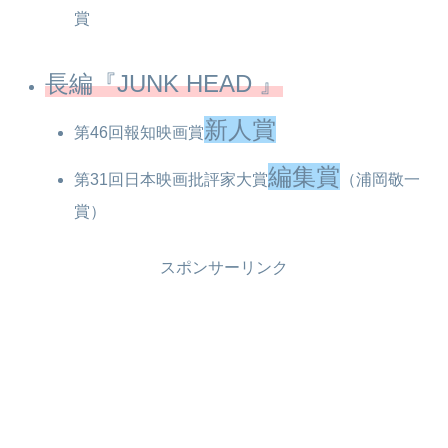
賞
長編『JUNK HEAD 』
新人賞
第46回報知映画賞
編集賞
第31回日本映画批評家大賞
（浦岡敬一
賞）
スポンサーリンク