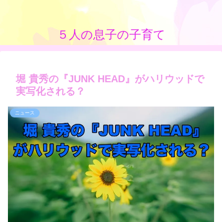
５人の息子の子育て
堀 貴秀の『JUNK HEAD』がハリウッドで
実写化される？
ニュース