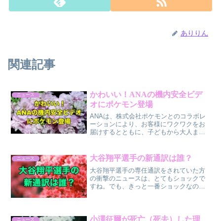
ありりん
関連記事
かわいい！ANAの機内安全ビデ
ニュース
オにポケモン登場
ANAは、株式会社ポケモンとのコラボレ
ーションにより、お客様にワクワクをお
届けするとともに、子どもから大人まで
楽しめる機内安全ビデオを作りました。
このビデオは、ポケモンが登場する世界
初の「機内安全ビデオ」です。2024年8月
大谷翔平選手の新通訳は誰？
ニュース
15日から、20...
大谷翔平選手の専任通訳をされていた方
の衝撃のニュースは、とてもショックで
すね。でも、きっと一番ショックなのは
大谷翔平選手ですよね。今後、大谷翔平
選手の野球に影響が出ないのか、心配で
すね。大谷翔平選手を通訳としてだけで
なく、いろいろな面でサポ...
小澤征爾が死亡（死去）した理
ニュース