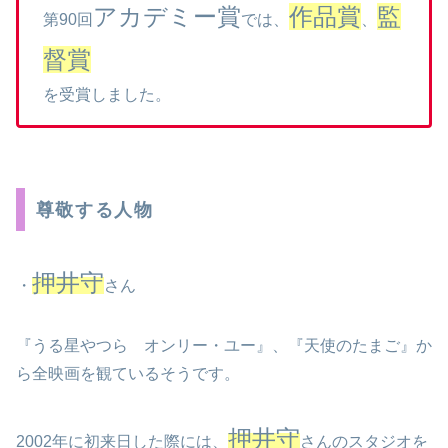
アカデミー賞
作品賞
監
第90回
では、
、
督賞
を受賞しました。
尊敬する人物
押井守
・
さん
『うる星やつら オンリー・ユー』、『天使のたまご』か
ら全映画を観ているそうです。
押井守
2002年に初来日した際には、
さんのスタジオを