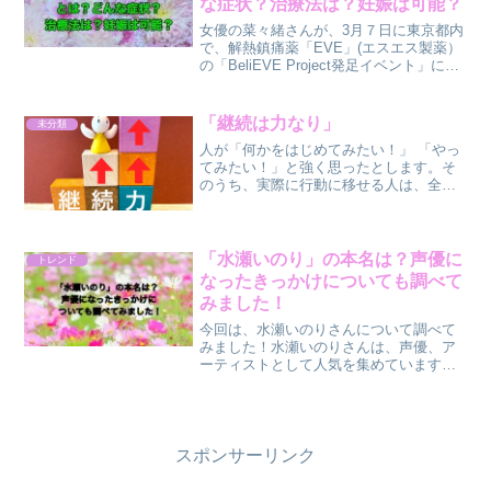
な症状？治療法は？妊娠は可能？
女優の菜々緒さんが、3月７日に東京都内
で、解熱鎮痛薬「EVE」(エスエス製薬）
の「BeliEVE Project発足イベント」に出
席しました。「BeliEVE Project」とは、
エスエス製薬の解熱剤ブランド
「EVE（イブ）」が3月8日の...
「継続は力なり」
未分類
人が「何かをはじめてみたい！」 「やっ
てみたい！」と強く思ったとします。そ
のうち、実際に行動に移せる人は、全体
の約25％だそうです。 また、行動に移せ
たとしても継続し続けられる人は、約5％
だといわれています。今日は、継続する
ことについて、書...
「水瀬いのり」の本名は？声優に
トレンド
なったきっかけについても調べて
みました！
今回は、水瀬いのりさんについて調べて
みました！水瀬いのりさんは、声優、ア
ーティストとして人気を集めています！
2023年１１月現在でTwitter (現在X）フォ
ロワー数が８３.６万人、インスタグラム
のフォロワー数が３７.５万人、YouTub...
スポンサーリンク