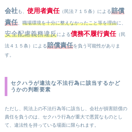
会社
使用者責任
賠償
も、
（民法７１５条）による
責任
、
職場環境を十分に整えなかったこと等を理由
に、
安全配慮義務違反
債務不履行責任
による
（民
賠償責任
法４１５条）による
を負う可能性がありま
す。
セクハラが違法な不法行為に該当するかど
うかの判断要素
ただし、民法上の不法行為等に該当し、会社が損害賠償の
責任を負うのは、セクハラ行為が重大で悪質なものとし
て、違法性を持っている場面に限られます。