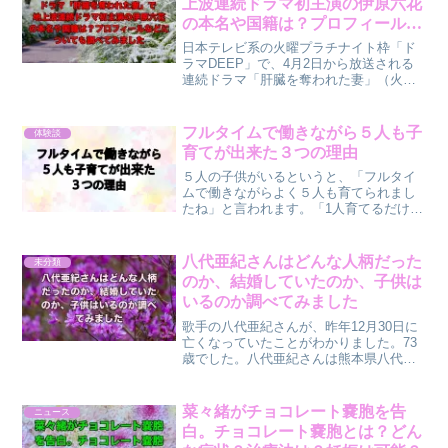
上波連続ドラマ初主演の伊原六花
の本名や国籍は？プロフィールな
どについても調べてみました
日本テレビ系の火曜プラチナイト枠「ド
ラマDEEP」で、4月2日から放送される
連続ドラマ「肝臓を奪われた妻」（火曜
深夜0時24分）で、伊原六花さんが、地上
波連続ドラマで初主演を務めます。『肝
臓を奪われた妻』の2番目の予告編❗4月2
フルタイムで働きながら５人も子
体験談
日24時24...
育てが出来た３つの理由
５人の子供がいるというと、「フルタイ
ムで働きながらよく５人も育てられまし
たね」と言われます。「1人育てるだけで
も大変なのに尊敬します」とか。どうし
て出来たのかその理由を考えてみまし
た。この記事を読んで分かること・忙し
八代亜紀さんはどんな人柄だった
未分類
いお母さんが、どうすれば...
のか、結婚していたのか、子供は
いるのか調べてみました
歌手の八代亜紀さんが、昨年12月30日に
亡くなっていたことがわかりました。73
歳でした。八代亜紀さんは熊本県八代市
出身です。1971年にデビューし73年の
『なみだ恋』が大ヒット。その後も次々
とヒット作をリリース。1980年に発表し
菜々緒がチョコレート嚢胞を告
ニュース
た「雨の慕...
白。チョコレート嚢胞とは？どん