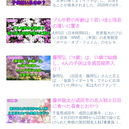
「世界の果てまでイッテQ」に、出演す
ることが発表されました。2020年の4月、
緊急事態宣言が発令され、活動自粛が求
められていました。そんな中、手越祐也
さんが、女性と共に飲み会に参加してい
ブル中野の年齢は？若い頃と現在
人物
たことが報道され...
の違いに驚き
4月5日（日本時間6日）、世界最大のプロ
レス団体「WWE」（米国）の名誉殿堂
「ホール・オブ・フェイム」のセレモニ
ーが、、ペンシルベニア州フィラデルフ
ィアのウェルズファーゴセンターで開催
されました。殿堂入りした元女子プロレ
藤岡弘（78歳）は、55歳で結婚
トレンド
スラーの〝女帝〟こと...
し、4人の子供は全員芸能界入
り！
藤岡弘、（旧芸名 藤岡弘）さんと言え
ば、「仮面ライダー１号」でテレビ出演
されていた時から、私は大のファンで
す。あの男らしい、ワイルドな感じ、太
い濃い眉毛が大好きです。旦那さんと共
通しているところは、唯一眉毛だけで、
藤井聡太が成田市の名人戦２日目
人物
全くタイプの違う人と結婚し...
に食べた昼食とおやつ
千葉県成田市「成田山新勝寺」におい
て、４月23日午前9時から2日制で繰り広
げられた将棋の第82期名人戦7番勝負（毎
日新聞社、朝日新聞社主催）第2局は、藤