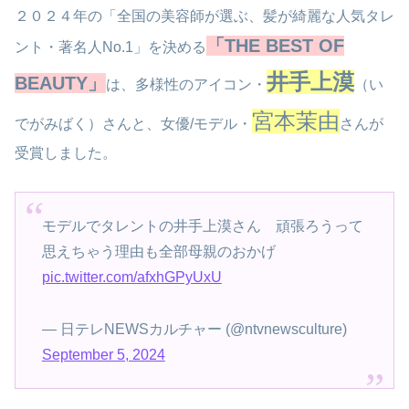
２０２４年の「全国の美容師が選ぶ、髪が綺麗な人気タレ
「THE BEST OF
ント・著名人No.1」を決める
井手上漠
BEAUTY」
は、多様性のアイコン・
（い
宮本茉由
でがみばく）さんと、女優/モデル・
さんが
受賞しました。
モデルでタレントの井手上漠さん 頑張ろうって
思えちゃう理由も全部母親のおかげ
pic.twitter.com/afxhGPyUxU
— 日テレNEWSカルチャー (@ntvnewsculture)
September 5, 2024