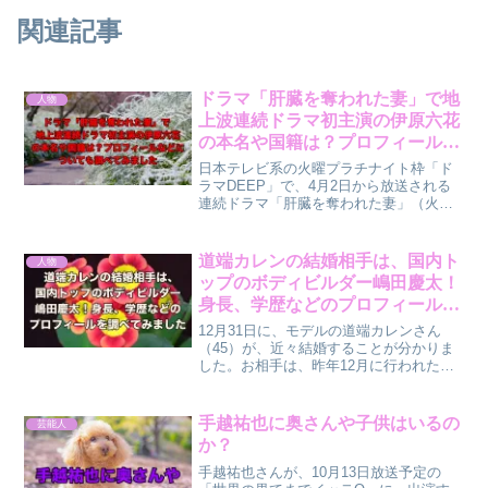
関連記事
ドラマ「肝臓を奪われた妻」で地
人物
上波連続ドラマ初主演の伊原六花
の本名や国籍は？プロフィールな
どについても調べてみました
日本テレビ系の火曜プラチナイト枠「ド
ラマDEEP」で、4月2日から放送される
連続ドラマ「肝臓を奪われた妻」（火曜
深夜0時24分）で、伊原六花さんが、地上
波連続ドラマで初主演を務めます。『肝
臓を奪われた妻』の2番目の予告編❗4月2
道端カレンの結婚相手は、国内ト
人物
日24時24...
ップのボディビルダー嶋田慶太！
身長、学歴などのプロフィールを
調べてみました
12月31日に、モデルの道端カレンさん
（45）が、近々結婚することが分かりま
した。お相手は、昨年12月に行われたボ
ディービル世界大会で優勝した、ボディ
ービルダーの嶋田慶太さん（39）だそう
です。【スポニチ報道】道端カレン、ボ
手越祐也に奥さんや子供はいるの
芸能人
ディービル世界大...
か？
手越祐也さんが、10月13日放送予定の