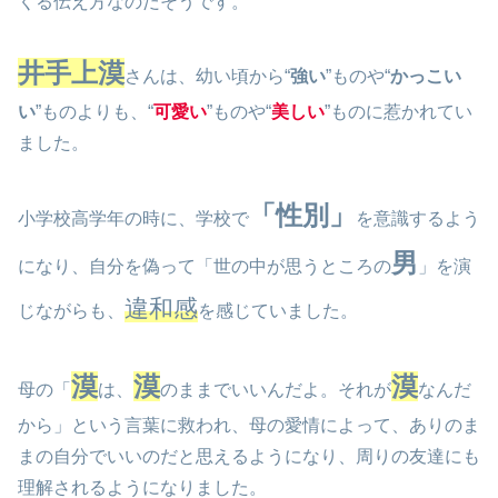
くる伝え方なのだそうです。
井手上漠
さんは、幼い頃から“
強い
”ものや“
かっこい
い
”ものよりも、“
可愛い
”ものや“
美しい
”ものに惹かれてい
ました。
「性別」
小学校高学年の時に、学校で
を意識するよう
男
になり、自分を偽って「世の中が思うところの
」を演
違和感
じながらも、
を感じていました。
漠
漠
漠
母の「
は、
のままでいいんだよ。それが
なんだ
から」という言葉に救われ、母の愛情によって、ありのま
まの自分でいいのだと思えるようになり、周りの友達にも
理解されるようになりました。