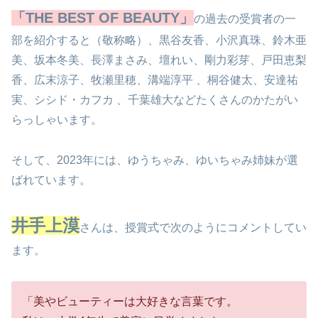
「THE BEST OF BEAUTY」
の過去の受賞者の一
部を紹介すると（敬称略）、黒谷友香、小沢真珠、鈴木亜
美、坂本冬美、長澤まさみ、壇れい、剛力彩芽、戸田恵梨
香、広末涼子、牧瀬里穂、溝端淳平 、桐谷健太、安達祐
実、シシド・カフカ 、千葉雄大などたくさんのかたがい
らっしゃいます。
そして、2023年には、ゆうちゃみ、ゆいちゃみ姉妹が選
ばれています。
井手上漠
さんは、授賞式で次のようにコメントしてい
ます。
「美やビューティーは大好きな言葉です。