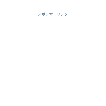
井聡太名人（竜王・王位・叡王・王座・
棋王・王将・棋王）が挑戦者の豊島将之
九段を降し、開幕...
スポンサーリンク