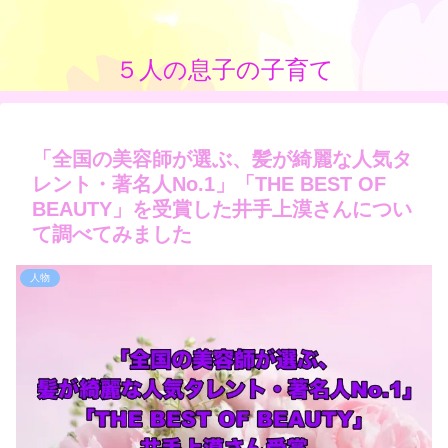
５人の息子の子育て
「全国の美容師が選ぶ、髪が綺麗な人気タ
レント・著名人No.1」「THE BEST OF
BEAUTY」を受賞した井手上漠さんについ
て調べてみました
人物