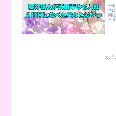
千葉
で繰
聞社
王将
スポ