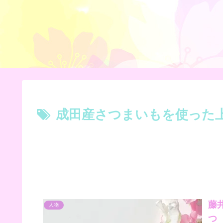
成田産さつまいもを使った
藤
人物
つ