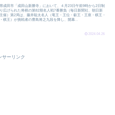
県成田市「成田山新勝寺」において、４月23日午前9時から2日制
り広げられた将棋の第82期名人戦7番勝負（毎日新聞社、朝日新
主催）第2局は、藤井聡太名人（竜王・王位・叡王・王座・棋王・
・棋王）が挑戦者の豊島将之九段を降し、開幕...
2024.04.26
ンサーリンク