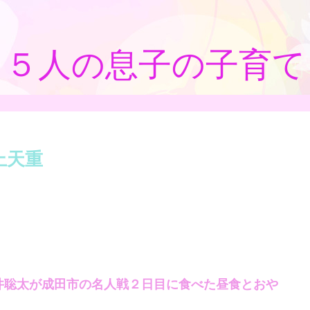
５人の息子の子育て
上天重
井聡太が成田市の名人戦２日目に食べた昼食とおや